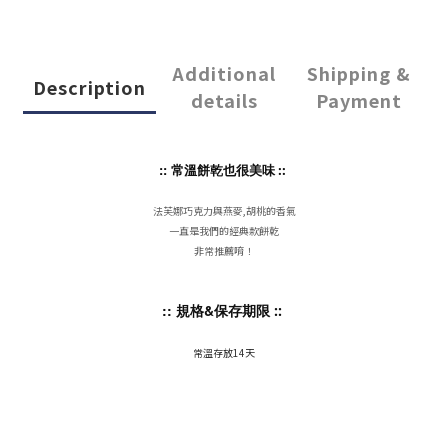
Additional
Shipping &
Description
details
Payment
:: 常溫餅乾也很美味
::
法芙娜巧克力與燕麥,胡桃的香氣
一直是我們的經典款餅乾
非常推薦唷！
:: 規格&保存期限
::
常溫存放14天