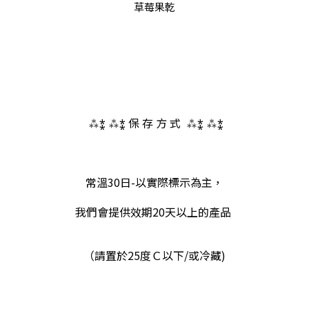
草莓果乾
 ⁂⁑ ⁂⁑ 保 存 方 式  ⁂⁑ ⁂⁑
常溫30日-以實際標示為主，
我們會提供效期20天以上的產品 
（請
置於25度Ｃ以下/或冷藏)