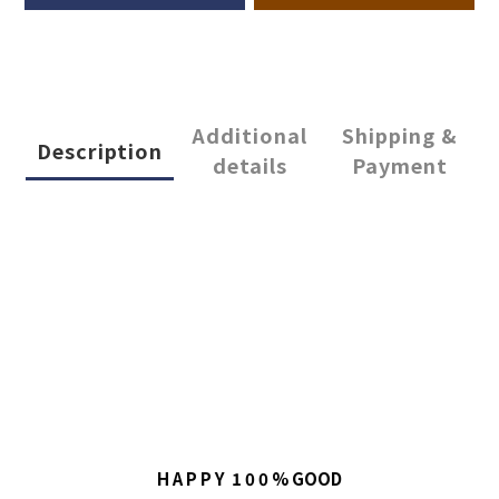
Additional
Shipping &
Description
details
Payment
H A P P Y  1 0 0 % GOOD