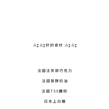
 ⁂⁑ ⁂⁑ 好 的 食 材   ⁂⁑ ⁂⁑
 法 國 法 芙 娜 巧 克 力 
法 國 發 酵 奶 油
法 國 T 5 5 麵 粉 
日 本 上 白 糖