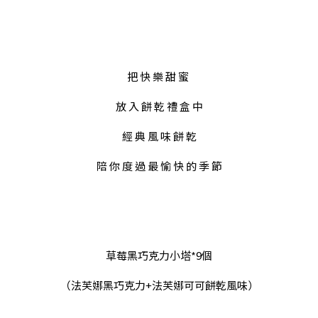
把 快 樂 甜 蜜 
放 入 餅 乾 禮 盒 中
經 典 風 味 餅 亁
陪 你 度 過 最 愉 快 的 季 節
草莓黑巧克力小塔*9個
（法芙娜黑巧克力+法芙娜可可餅乾風味）