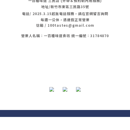
一百種味道 三民店 (外帶＆預約制內用服務)
地址/新竹市東區三民路35號
電話/
2025.3.15起無電話服務，請在官網留言詢問
每週一公休，遇連假正常營業
信箱 / 100tastes@gmail.com
營業人名稱：一百種味道食坊 統一編號：31784870
隱私條款 | 條款及細則 | 2020 © 一 百 種 味 道
BUY NOW