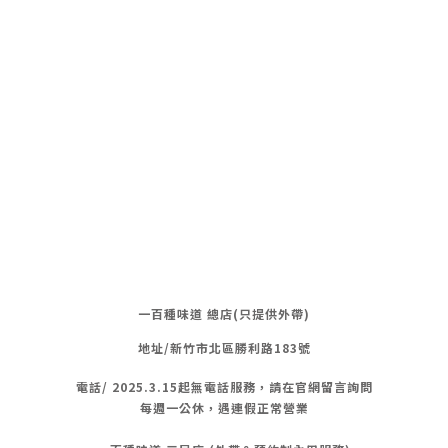
一百種味道 總店(只提供外帶)
地址/新竹市北區勝利路183號
電話/
2025.3.15起無電話服務，請在官網留言詢問
每週一公休，遇連假正常營業