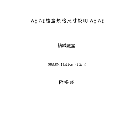
 ⁂⁑ ⁂⁑ 
禮 盒 規 格 尺 寸 說 明 
 ⁂⁑ ⁂⁑
精緻鐡盒
(禮盒尺寸17x17cm,H5.2cm)
附 提 袋