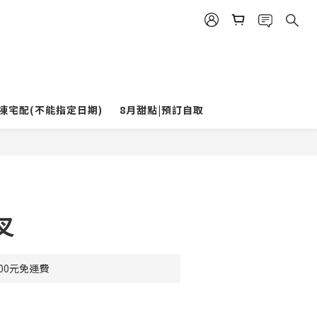
立即購買
凍宅配(不能指定日期)
8月甜點|預訂自取
叉
00元免運費