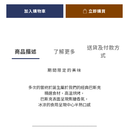
加入購物車
立即購買
送貨及付款方
商品描述
了解更多
式
期 間 限 定 的 美 味
多次的嘗終於誕生屬於我們的經典巴斯克
精選食材，高溫烘烤，
巴斯克表面呈現焦糖香氣，
冰涼的食用呈現中心半熟口感
﹋﹋﹋﹋﹋﹋﹋﹋﹋﹋﹋﹋﹋﹋﹋﹋