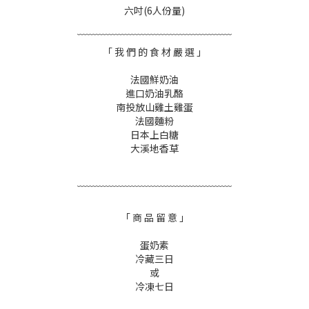
六吋(6人份量)
﹋﹋﹋﹋﹋﹋﹋﹋﹋﹋﹋﹋﹋﹋﹋﹋
「 我 們 的 食 材 嚴 選 」
法國鮮奶油
進口奶油乳酪
南投放山雞土雞蛋
法國麵粉
日本上白糖
大溪地香草
﹋﹋﹋﹋﹋﹋﹋﹋﹋﹋﹋﹋﹋﹋﹋﹋
「 商 品 留 意 」
蛋奶素
冷藏三日
或
冷凍七日