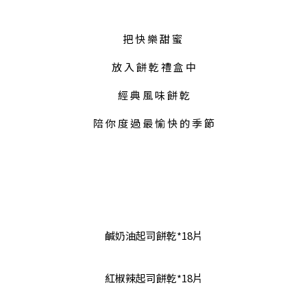
把 快 樂 甜 蜜 
放 入 餅 乾 禮 盒 中
經 典 風 味 餅 亁
陪 你 度 過 最 愉 快 的 季 節
鹹奶油起司餅乾*18片
紅椒辣起司餅乾*18片