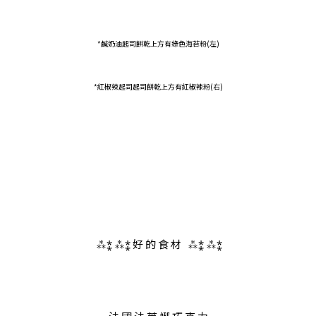
*鹹奶油起司餅乾上方有綠色海苔粉(左)
*紅椒辣起司起司餅乾上方有紅椒辣粉(右)
 ⁂⁑ ⁂⁑ 好 的 食 材   ⁂⁑ ⁂⁑