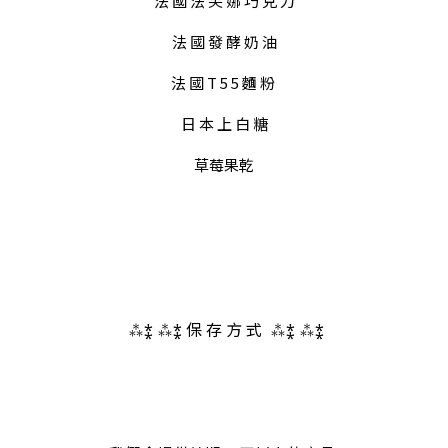
 法 國 法 芙 娜 巧 克 力 
法 國 發 酵 奶 油
法 國 T 5 5 麵 粉 
日 本 上 白 糖
草莓果乾
 ⁂⁑ ⁂⁑ 保 存 方 式  ⁂⁑ ⁂⁑