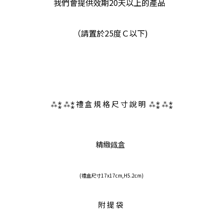
我們會提供效期20天以上的產品 
（請
置於25度Ｃ以下)
 ⁂⁑ ⁂⁑ 
禮 盒 規 格 尺 寸 說 明 
 ⁂⁑ ⁂⁑
精緻鐡盒
(禮盒尺寸17x17cm,H5.2cm)
附 提 袋