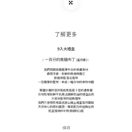
了解更多
9入大禮盒
:: 一百分的焦糖布丁
::
(蛋奶素)
我們用顯微鏡選擇全台的美麗食材
再用手做、新鮮的熱情喚醒它
放進烤箱 冒出香味
一些簡單的堅持，串成一幅在地的美味地圖
兩種砂糖的混拌製成焦香感十足的濃焦糖
在地牧場新鮮牛乳與法國鮮奶油的絕佳比例
大溪地香草的經典風味
我們只使用牧場直送放山雞土雞蛋製作甜點
天然安心的原料選用，獨家配方的經典比例
低溫慢烤的半熟滑順的口感
:保存