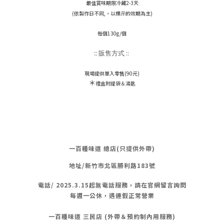
最佳賞味期限冷藏2-3天
(依製作日不同,，以標示的效期為主)
每個130g/個
::
:: 販售方式
現場提供單入零售(90元)
＊
禮盒附提袋＆湯匙
一百種味道 總店(只提供外帶)
地址/新竹市北區勝利路183號
電話/
2025.3.15起無電話服務，請在官網留言詢問
每週一公休，遇連假正常營業
一百種味道 三民店 (外帶＆預約制內用服務)