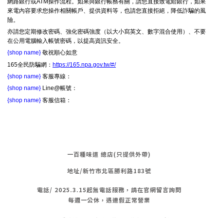
網路銀行或ATM操作流程。如果與銀行帳務有關，請您直接致電給銀行，如果
來電內容要求您操作相關帳戶、提供資料等，也請您直接拒絕，降低詐騙的風
險。
亦請您定期修改密碼、強化密碼強度（以大小寫英文、數字混合使用）、不要
在公用電腦輸入帳號密碼，以提高資訊安全。
{shop name}
敬祝順心如意
165全民防騙網：
https://165.npa.gov.tw/#/
{shop name}
客服專線：
{shop name}
Line@帳號：
{shop name}
客服信箱：
一百種味道 總店(只提供外帶)
地址/新竹市北區勝利路183號
電話/
2025.3.15起無電話服務，請在官網留言詢問
每週一公休，遇連假正常營業