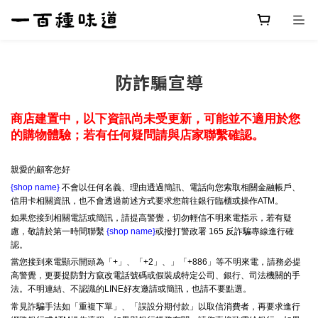
防詐騙宣導
商店建置中，以下資訊尚未受更新，可能並不適用於您
的購物體驗；若有任何疑問請與店家聯繫確認。
親愛的顧客您好
{shop name}
不會以任何名義、理由透過簡訊、電話向您索取相關金融帳戶、
信用卡相關資訊，也不會透過前述方式要求您前往銀行臨櫃或操作ATM。
如果您接到相關電話或簡訊，請提高警覺，切勿輕信不明來電指示，若有疑
慮，敬請於第一時間聯繫
{shop name}
或撥打警政署 165 反詐騙專線進行確
認。
當您接到來電顯示開頭為「+」、「+2」、」「+886」等不明來電，請務必提
高警覺，更要提防對方竄改電話號碼或假裝成特定公司、銀行、司法機關的手
法。不明連結、不認識的LINE好友邀請或簡訊，也請不要點選。
常見詐騙手法如「重複下單」、「誤設分期付款」以取信消費者，再要求進行