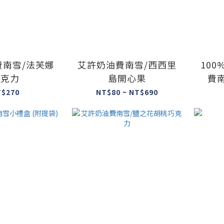
費南雪/法芙娜
艾許奶油費南雪/西西里
100
巧克力
島開心果
費南
T$270
NT$80 ~ NT$690