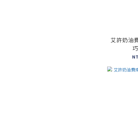
艾許奶油
N