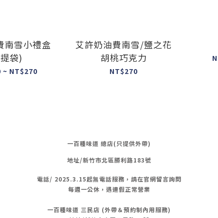
費南雪小禮盒
艾許奶油費南雪/鹽之花
附提袋)
胡桃巧克力
N
 ~ NT$270
NT$270
一百種味道 總店(只提供外帶)
地址/新竹市北區勝利路183號
電話/
2025.3.15起無電話服務，請在官網留言詢問
每週一公休，遇連假正常營業
一百種味道 三民店 (外帶＆預約制內用服務)