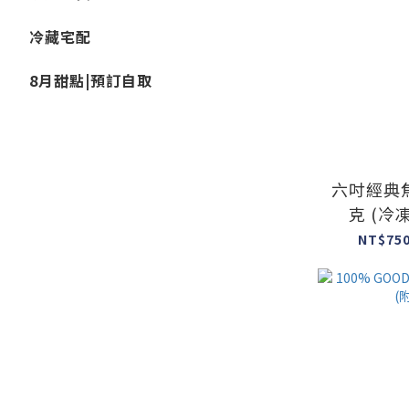
冷藏宅配
8月甜點|預訂自取
六吋經典
克 (冷
NT$750