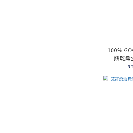
100% G
餅乾鐵
N