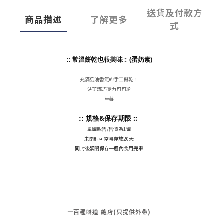
送貨及付款方
商品描述
了解更多
式
:: 常溫餅乾也很美味
:: (蛋奶素)
充滿奶油香氣的手工餅乾，
法芙娜巧克力可可粉
草莓
:: 規格&保存期限
::
單罐販售/售價為1罐
未開封可常溫存放20天
開封後緊閉保存一週內食用完畢
一百種味道 總店(只提供外帶)