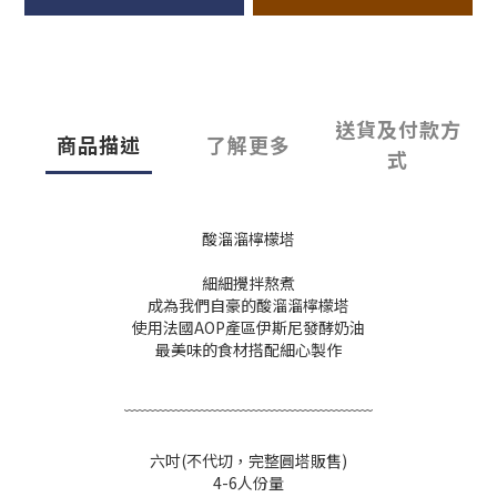
送貨及付款方
商品描述
了解更多
式
酸溜溜檸檬塔
細細攪拌熬煮
成為我們自豪的酸溜溜檸檬塔
使用法國AOP產區伊斯尼發酵奶油
最美味的食材搭配細心製作
﹋﹋﹋﹋﹋﹋﹋﹋﹋﹋﹋﹋﹋﹋﹋﹋
六吋(不代切，完整圓塔販售)
4-6人份量